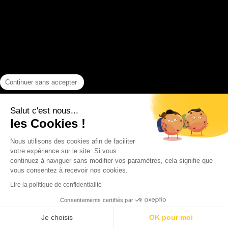
Continuer sans accepter
Salut c'est nous...
PAS ENCORE DE COMPTE ?
les Cookies !
Nous utilisons des cookies afin de faciliter
INSCRIVEZ-VOUS
votre expérience sur le site. Si vous
continuez à naviguer sans modifier vos paramètres, cela signifie que
vous consentez à recevoir nos cookies.
Lire la politique de confidentialité
Consentements certifiés par
Je choisis
OK pour moi