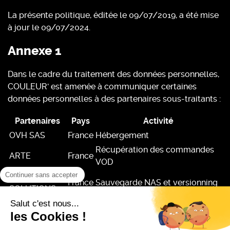
La présente politique, éditée le 09/07/2019, a été mise
à jour le 09/07/2024.
Annexe 1
Dans le cadre du traitement des données personnelles,
COULEUR' est amenée à communiquer certaines
données personnelles à des partenaires sous-traitants :
Partenaires
Pays
Activité
OVH SAS
France
Hébergement
Récupération des commandes
ARTE
France
VOD
Continuer sans accepter
ATRIA
France
Sauvegarde NAS et versionning
SOLUTIONS
E-CE
France
Traitement des commandes
Salut c'est nous...
les Cookies !
EFEDUS
France
Monitoring et sauvegarde