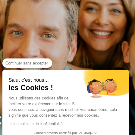
Continuer sans accepter
Salut c'est nous...
les Cookies !
NIMATIONS
FFRES
NIMATIONS
FFRES
Nous utilisons des cookies afin de
L'ANNÉE !
IVES !
L'ANNÉE !
IVES !
faciliter votre expérience sur le site. Si
vous continuez à naviguer sans modifier vos paramètres, cela
CONOMIES POUR
signifie que vous consentez à recevoir nos cookies.
Lire la politique de confidentialité
, jeux grandeur nature, jeux concours et
ffres que vous ne trouverez nulle part
, jeux grandeur nature, jeux concours et
ffres que vous ne trouverez nulle part
Consentements certifiés par